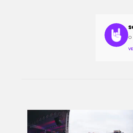
S
O 
V