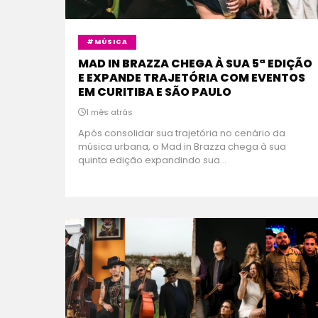
#MÚSICA
MAD IN BRAZZA CHEGA À SUA 5ª EDIÇÃO
E EXPANDE TRAJETÓRIA COM EVENTOS
EM CURITIBA E SÃO PAULO
1 mês atrás
Após consolidar sua trajetória no cenário da
música urbana, o Mad in Brazza chega à sua
quinta edição expandindo sua...