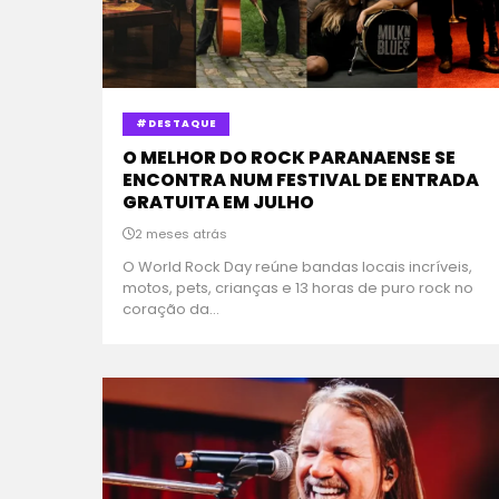
#DESTAQUE
O MELHOR DO ROCK PARANAENSE SE
ENCONTRA NUM FESTIVAL DE ENTRADA
GRATUITA EM JULHO
2 meses atrás
O World Rock Day reúne bandas locais incríveis,
motos, pets, crianças e 13 horas de puro rock no
coração da...