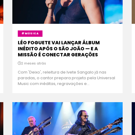
#MÚSICA
LÉO FOGUETE VAI LANÇAR ÁLBUM
INÉDITO APÓS O SÃO JOÃO — E A
MISSÃO É CONECTAR GERAÇÕES
2 meses atrás
Com 'Deixo', releitura de Ivete Sangalo já nas
paradas, o cantor prepara projeto pela Universal
Music com inéditas, regravações e...