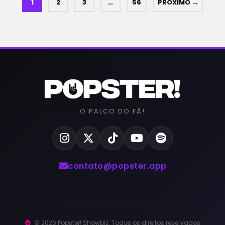
1
2
3
…
56
PRÓXIMO →
O PALCO DO FÃ!
contato@popster.app
© 2026 Popster! Showbiz. Todos os direitos reservados.