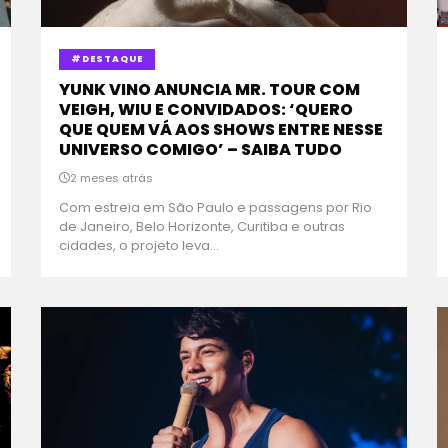
#DESTAQUE
YUNK VINO ANUNCIA MR. TOUR COM
VEIGH, WIU E CONVIDADOS: ‘QUERO
QUE QUEM VÁ AOS SHOWS ENTRE NESSE
UNIVERSO COMIGO’ – SAIBA TUDO
2 meses atrás
Com estreia em São Paulo e passagens por Rio
de Janeiro, Belo Horizonte, Curitiba e outras
cidades, o projeto leva...