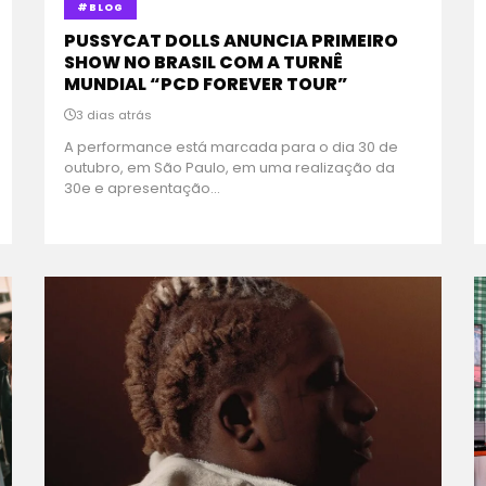
#BLOG
PUSSYCAT DOLLS ANUNCIA PRIMEIRO
SHOW NO BRASIL COM A TURNÊ
MUNDIAL “PCD FOREVER TOUR”
3 dias atrás
A performance está marcada para o dia 30 de
outubro, em São Paulo, em uma realização da
30e e apresentação...