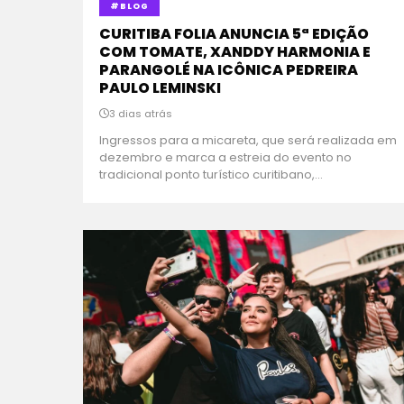
#BLOG
CURITIBA FOLIA ANUNCIA 5ª EDIÇÃO
COM TOMATE, XANDDY HARMONIA E
PARANGOLÉ NA ICÔNICA PEDREIRA
PAULO LEMINSKI
3 dias atrás
Ingressos para a micareta, que será realizada em
dezembro e marca a estreia do evento no
tradicional ponto turístico curitibano,...