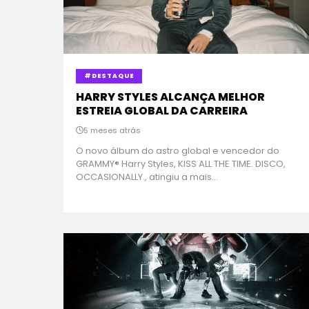
#DESTAQUE
HARRY STYLES ALCANÇA MELHOR
ESTREIA GLOBAL DA CARREIRA
5 meses atrás
O novo álbum do astro global e vencedor do
GRAMMY® Harry Styles, KISS ALL THE TIME. DISCO,
OCCASIONALLY., atingiu a mais...