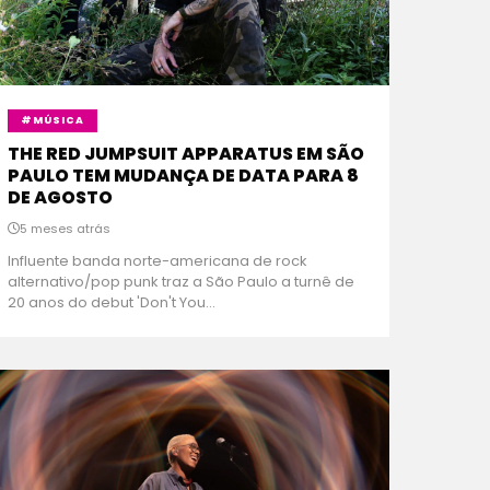
#MÚSICA
THE RED JUMPSUIT APPARATUS EM SÃO
PAULO TEM MUDANÇA DE DATA PARA 8
DE AGOSTO
5 meses atrás
Influente banda norte-americana de rock
alternativo/pop punk traz a São Paulo a turnê de
20 anos do debut 'Don't You...