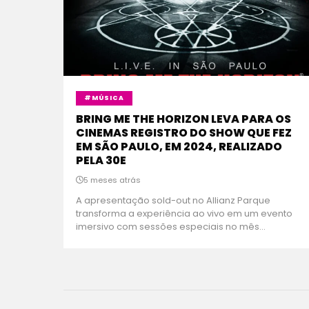
#MÚSICA
BRING ME THE HORIZON LEVA PARA OS
CINEMAS REGISTRO DO SHOW QUE FEZ
EM SÃO PAULO, EM 2024, REALIZADO
PELA 30E
5 meses atrás
A apresentação sold-out no Allianz Parque
transforma a experiência ao vivo em um evento
imersivo com sessões especiais no mês...