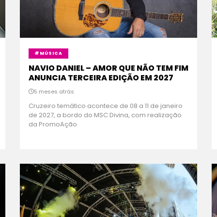
#MÚSICA
NAVIO DANIEL – AMOR QUE NÃO TEM FIM
ANUNCIA TERCEIRA EDIÇÃO EM 2027
5 meses atrás
Cruzeiro temático acontece de 08 a 11 de janeiro
de 2027, a bordo do MSC Divina, com realização
da PromoAção