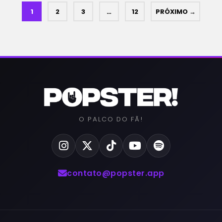
1
2
3
…
12
PRÓXIMO →
O PALCO DO FÃ!
contato@popster.app