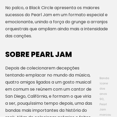
No palco, a Black Circle apresenta os maiores
sucessos do Pearl Jam em um formato especial e
emocionante, unindo a força do grunge a arranjos
orquestrais que ampliam ainda mais a intensidade
das canções.
SOBRE PEARL JAM
Depois de colecionarem decepções
tentando emplacar no mundo da música,
Banda
quatro amigos ligados a um gosto musical
ícone
em comum se reúnem com um cantor de
dos
anos
San Diego, Califórnia, e formam o que viria
90,
a ser, pouquíssimo tempo depois, uma das
Pearl
Jam
bandas mais importantes da história do
marcou