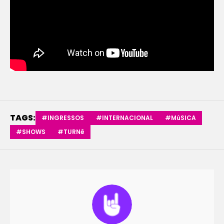
TAGS:
#INGRESSOS
#INTERNACIONAL
#MúSICA
#SHOWS
#TURNê