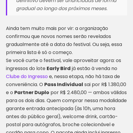
definitivo devem ser anunciadas de forma
gradual ao longo dos próximos meses.
Ainda tem muito mais por vir: a organização
confirmou que novos nomes serão revelados
gradualmente até a data do festival. Ou seja, essa
primeira lista é só o começo.
Se você curte o festival, vale aproveitar agora: os
ingressos do lote
Early Bird
já estão à venda no
Clube do Ingresso
e, nessa etapa, não há taxa de
conveniência. O
Pass Individual
sai por R$ 1.380,00
e o
Partner Duplo
por R$ 2.480,00 — ambos válidos
para os dois dias. Quem comprar nessa modalidade
garante entrada antecipada (às 10h, uma hora
antes do público geral), welcome drink, cartão-
postal para autógrafos, broche colecionável e
cordão para copo. O pacote ainda inclui ingresso