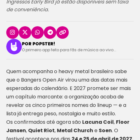
Ingressos Early Bird já estão disponíveis sem taxa
de conveniência.
POR POPSTER!
O primeiro app feito para fãs de música ao vivo...
Quem acompanha o heavy metal brasileiro sabe
que o Bangers Open Air virou uma das datas mais
esperadas do calendário. E 2027 promete ser mais
um capítulo marcante: a organização acaba de
revelar os cinco primeiros nomes do lineup — e a
lista já entrega peso, nostalgia e muito estilo.
Os confirmados até agora são
Lacuna Coil
,
Floor
Jansen
,
Quiet Riot
,
Metal Church
e
Soen
. O
festival acontece nos dias
24 e 25 de abril de 2027
,