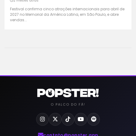
2 meses atrás
Festival confirma cinco atrações internacionais para abril de
2027 no Memorial da América Latina, em São Paulo, e abre
vendas...
O PALCO DO FÃ!
contato@popster.app