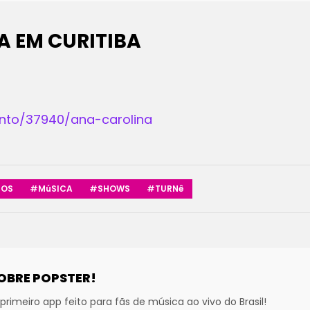
A EM CURITIBA
vento/37940/ana-carolina
SOS
#MúSICA
#SHOWS
#TURNê
OBRE POPSTER!
primeiro app feito para fãs de música ao vivo do Brasil!