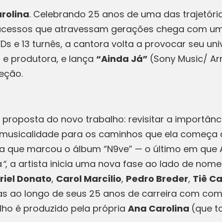
rolina
. Celebrando 25 anos de uma das trajetór
 a sucessos que atravessam gerações chega com u
VDs e 13 turnês, a cantora volta a provocar seu u
 e produtora, e lança
“Ainda Já”
(Sony Music/ A
eção.
a proposta do novo trabalho: revisitar a importân
musicalidade para os caminhos que ela começa a
iva que marcou o álbum “N9ve” — o último em que 
á
“
, a artista inicia uma nova fase ao lado de n
riel Donato
,
Carol Marcílio
,
Pedro Breder
,
Tiê C
adas ao longo de seus 25 anos de carreira com c
alho é produzido pela própria
Ana Carolina
(que t