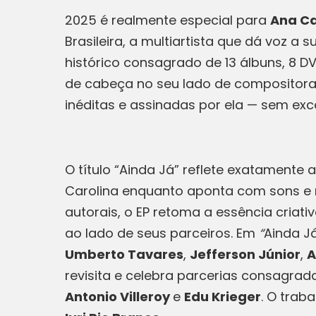
2025 é realmente especial para
Ana Ca
Brasileira, a multiartista que dá voz
histórico consagrado de 13 álbuns, 8 D
de cabeça no seu lado de compositora
inéditas e assinadas por ela — sem exc
O título “Ainda Já” reflete exatamente 
Carolina enquanto aponta com sons e 
autorais, o EP retoma a essência criat
ao lado de seus parceiros. Em
“
Ainda J
Umberto Tavares
,
Jefferson Júnior
,
A
revisita e celebra parcerias consagr
Antonio Villeroy
e
Edu Krieger
. O trab