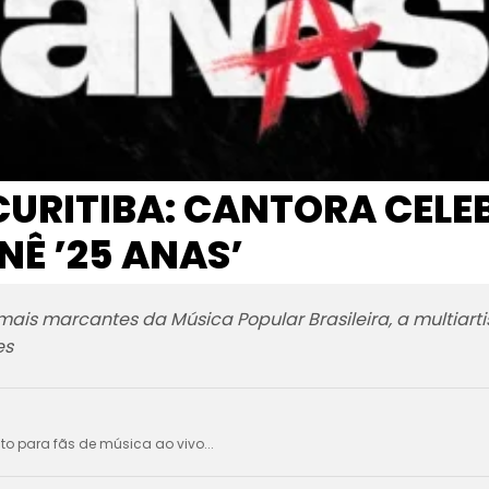
URITIBA: CANTORA CELE
Ê ’25 ANAS’
mais marcantes da Música Popular Brasileira, a multiart
es
ito para fãs de música ao vivo...