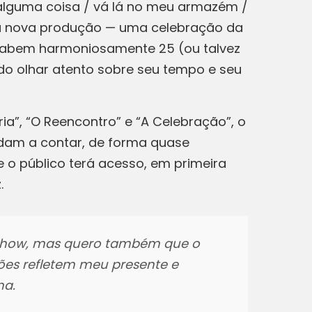
e alguma coisa / vá lá no meu armazém /
da nova produção — uma celebração da
, cabem harmoniosamente 25 (ou talvez
 do olhar atento sobre seu tempo e seu
ria”, “O Reencontro” e “A Celebração”, o
dam a contar, de forma quase
 o público terá acesso, em primeira
.
te show, mas quero também que o
ções refletem meu presente e
na.