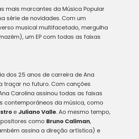
ias mais marcantes da Música Popular
ma série de novidades. Com um
niverso musical multifacetado, mergulha
rmazém), um EP com todas as faixas
cia dos 25 anos de carreira de Ana
 traçar no futuro. Com canções
Ana Carolina assinou todas as faixas
omes contemporâneos da música, como
astro
e
Juliano Valle
. Ao mesmo tempo,
ompositores como
Bruno Caliman
,
ambém assina a direção artística) e