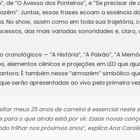
o”, de “O Avesso dos Ponteiros”, e “Se precisar d
mazém”. Juntas, essas frases ecoam a essência 
ista. No show, assim como em toda sua trajetória
cessos, das mais variadas sonoridades e, claro,
 cronológicos — “A História”, “A Paixão”, “A Memó
, elementos cênicos e projeções em LED que aju
 cantora. É também nesse “armazém” simbólico que
 que serão apresentadas ao vivo pela primeira vez
isitar meus 25 anos de carreira é essencial nes
e para o que ainda está por vir. Essas novas can
do trilhar nos próximos anos
”, explica Ana Caroli