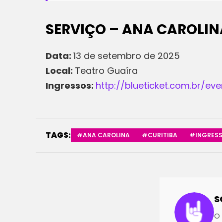
SERVIÇO – ANA CAROLIN
Data:
13 de setembro de 2025
Local:
Teatro Guaíra
Ingressos:
http://blueticket.com.br/e
TAGS:
#ANA CAROLINA
#CURITIBA
#INGRES
S
O 