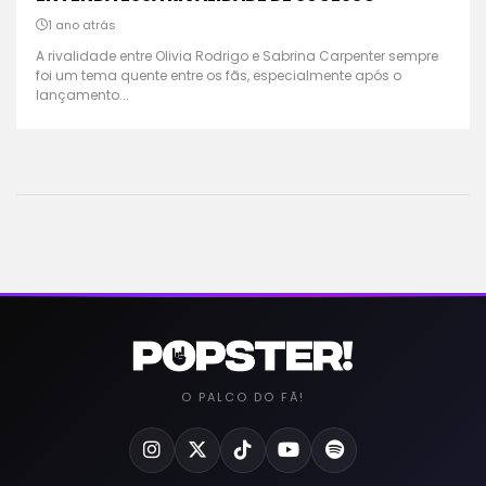
1 ano atrás
A rivalidade entre Olivia Rodrigo e Sabrina Carpenter sempre
foi um tema quente entre os fãs, especialmente após o
lançamento...
O PALCO DO FÃ!