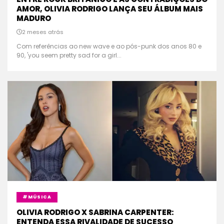
AMOR, OLIVIA RODRIGO LANÇA SEU ÁLBUM MAIS
MADURO
2 meses atrás
Com referências ao new wave e ao pós-punk dos anos 80 e
90, 'you seem pretty sad for a girl...
#MÚSICA
OLIVIA RODRIGO X SABRINA CARPENTER:
ENTENDA ESSA RIVALIDADE DE SUCESSO