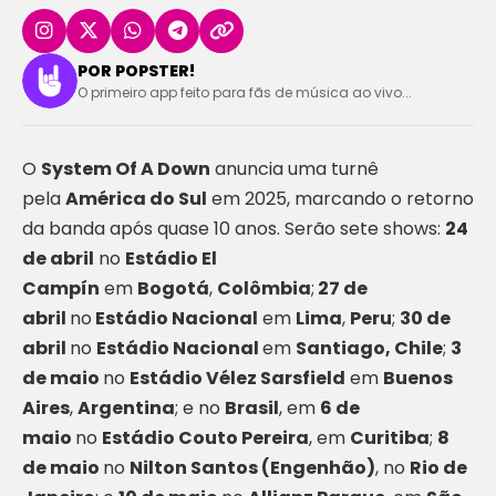
POR POPSTER!
O primeiro app feito para fãs de música ao vivo...
O
System Of A Down
anuncia uma turnê
pela
América do Sul
em 2025, marcando o retorno
da banda após quase 10 anos. Serão sete shows:
24
de abril
no
Estádio El
Campín
em
Bogotá
,
Colômbia
;
27 de
abril
no
Estádio Nacional
em
Lima
,
Peru
;
30 de
abril
no
Estádio Nacional
em
Santiago, Chile
;
3
de maio
no
Estádio Vélez Sarsfield
em
Buenos
Aires
,
Argentina
; e no
Brasil
, em
6 de
maio
no
Estádio Couto Pereira
, em
Curitiba
;
8
de maio
no
Nilton Santos (Engenhão)
, no
Rio de