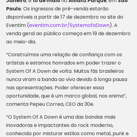
Janeiro
; e
10 de maio
no
Allianz Parque
, em
São
Paulo
. Os ingressos de pré-venda estarão
disponíveis a partir de 17 de dezembro no site do
Eventim (
eventim.com.br/SystemofaDown
). A
venda geral ao público começa em 19 de dezembro
ao meio-dia.
“Construímos uma relação de confiança com os
artistas e estamos honrados em poder trazer o
System Of A Down de volta. Muitos fãs brasileiros
nunca viram a banda ao vivo devido à longa pausa
nas apresentações. Poder oferecer essa
oportunidade, que é um marco global, nos anima”,
comenta Pepeu Correa, CEO da 30e.
“O System Of A Down é uma das bandas mais
inovadoras e impactantes do rock moderno,
conhecida por misturar estilos como metal, punk e