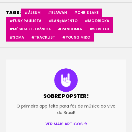
TAGS:
#ÁLBUM
#BLAWAN
#CHRIS LAKE
#FUNK PAULISTA
#LANçAMENTO
#MC DRICKA
#MúSICA ELETRôNICA
#RANDOMER
#SKRILLEX
#SOMA
#TRACKLIST
#YOUNG MIKO
SOBRE POPSTER!
O primeiro app feito para fãs de música ao vivo
do Brasil!
VER MAIS ARTIGOS