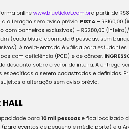
aforma online
www.blueticket.com.br
a partir de R$
s a alteração sem aviso prévio.
PISTA –
R$160,00 (
co com banheiros exclusivos)
–
R$280,00 (inteira)
 adm (cada bistrô acomoda 6 pessoas, sem banque
usivos). A meia-entrada é válida para estudantes
oas com deficiência (PCD) e de câncer.
INGRESS
 desconto sobre o valor da inteira. A entrega se
s específicas a serem cadastradas e definidas.
 sujeitos a alteração sem aviso prévio.
 HALL
capacidade para
10 mil pessoas
e fica localizado
l (para eventos de pequeno e médio porte) e a A