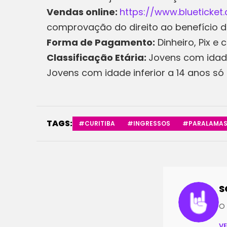
Vendas online:
https://www.blueticke
comprovação do direito ao benefício
Forma de Pagamento:
Dinheiro, Pix e
Classificação Etária:
Jovens com idad
Jovens com idade inferior a 14 anos 
TAGS:
#CURITIBA
#INGRESSOS
#PARALAMAS
S
O 
V