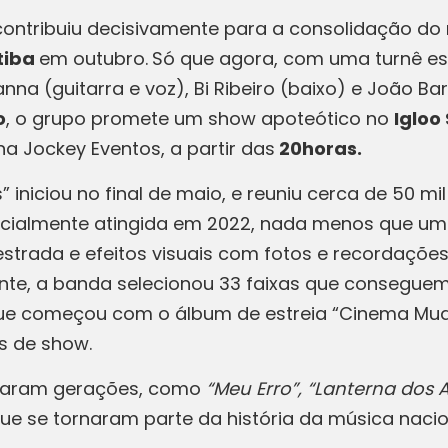
contribuiu decisivamente para a consolidação do 
tiba
em outubro.
Só que agora, com uma turnê esp
nna (guitarra e voz), Bi Ribeiro (baixo) e João B
o
, o grupo promete um show apoteótico no
Igloo
a Jockey Eventos, a partir das
20horas.
 iniciou no final de maio, e reuniu cerca de 50 mi
oficialmente atingida em 2022, nada menos que 
trada e efeitos visuais com fotos e recordações 
erente, a banda selecionou 33 faixas que consegue
a que começou com o álbum de estreia “Cinema Mudo
as de show.
rcaram gerações, como
“Meu Erro”, “Lanterna dos A
 que se tornaram parte da história da música nacio