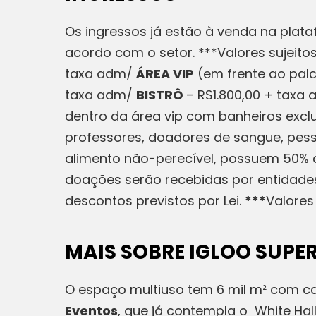
Os ingressos já estão à venda na plat
acordo com o setor. ***Valores sujeito
taxa adm/
ÁREA VIP
(em frente ao pal
taxa adm/
BISTRÔ
– R$1.800,00 + taxa
dentro da área vip com banheiros excl
professores, doadores de sangue, pess
alimento não-perecível, possuem 50% de
doações serão recebidas por entidade
descontos previstos por Lei.
***
Valores
MAIS SOBRE IGLOO SUPER
O espaço multiuso tem 6 mil m² com 
Eventos
, que já contempla o White Hal