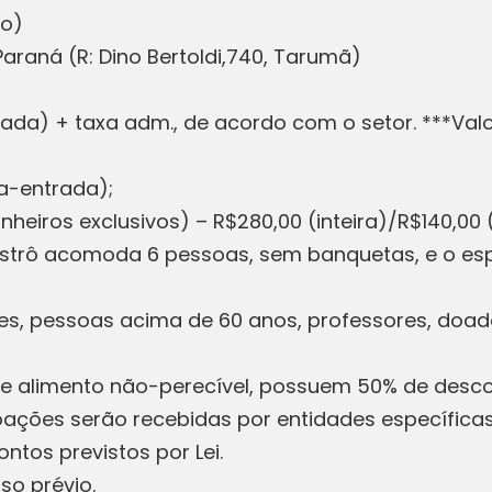
ado)
 Paraná (R: Dino Bertoldi,740, Tarumã)
rada) + taxa adm., de acordo com o setor. ***Valo
ia-entrada);
heiros exclusivos) – R$280,00 (inteira)/R$140,0
istrô acomoda 6 pessoas, sem banquetas, e o esp
tes, pessoas acima de 60 anos, professores, doa
e alimento não-perecível, possuem 50% de descont
doações serão recebidas por entidades específica
ntos previstos por Lei.
iso prévio.