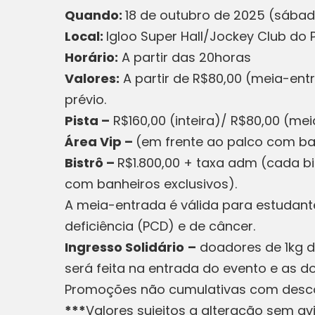
Quando:
18 de outubro de 2025 (sáb
Local:
Igloo Super Hall/Jockey Club do
Horário:
A partir das 20horas
Valores:
A partir de R$80,00 (meia-ent
prévio.
Pista –
R$160,00 (inteira)/ R$80,00 (me
Área Vip –
(em frente ao palco com ban
Bistrô –
R$1.800,00 + taxa adm (cada b
com banheiros exclusivos).
A meia-entrada é válida para estudan
deficiência (PCD) e de câncer.
Ingresso Solidário
–
doadores de 1kg d
será feita na entrada do evento e as 
Promoções não cumulativas com desco
***
Valores sujeitos a alteração sem av