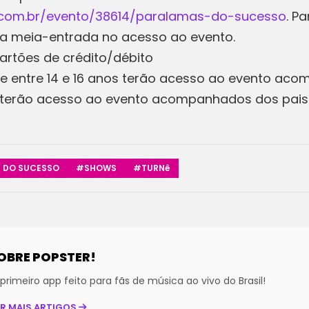
t.com.br/evento/38614/paralamas-do-sucesso
. P
 da meia-entrada no acesso ao evento.
 cartões de crédito/débito
e entre 14 e 16 anos terão acesso ao evento aco
só terão acesso ao evento acompanhados dos pai
 DO SUCESSO
#SHOWS
#TURNê
OBRE POPSTER!
primeiro app feito para fãs de música ao vivo do Brasil!
ER MAIS ARTIGOS