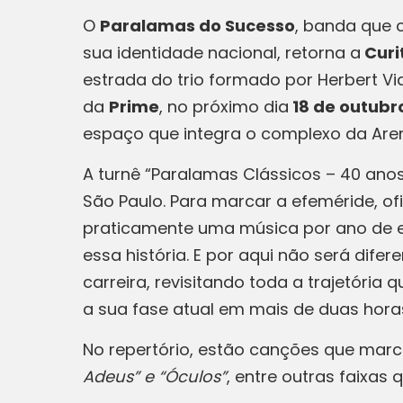
O
Paralamas do Sucesso
, banda que 
sua identidade nacional, retorna a
Curi
estrada do trio formado por Herbert Via
da
Prime
, no próximo dia
18 de outubr
espaço que integra o complexo da Aren
A turnê “Paralamas Clássicos – 40 anos”
São Paulo. Para marcar a efeméride, 
praticamente uma música por ano de es
essa história. E por aqui não será dif
carreira, revisitando toda a trajetóri
a sua fase atual em mais de duas hor
No repertório, estão canções que ma
Adeus” e “Óculos”
, entre outras faixas