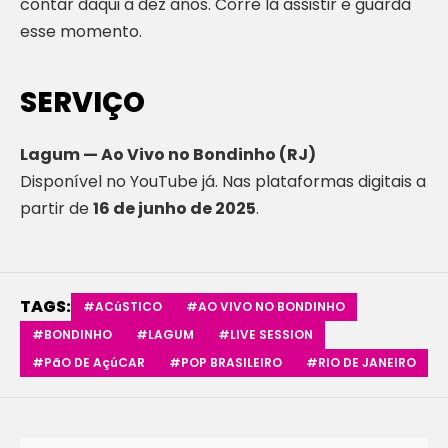
contar daqui a dez anos. Corre lá assistir e guarda
esse momento.
SERVIÇO
Lagum — Ao Vivo no Bondinho (RJ)
Disponível no YouTube já. Nas plataformas digitais a
partir de
16 de junho de 2025
.
TAGS:
#ACúSTICO
#AO VIVO NO BONDINHO
#BONDINHO
#LAGUM
#LIVE SESSION
#PãO DE AçúCAR
#POP BRASILEIRO
#RIO DE JANEIRO