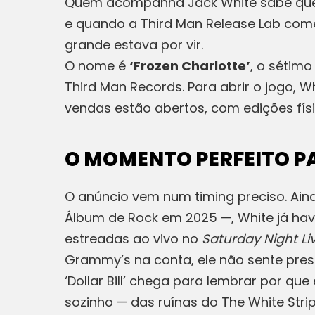
Quem acompanha Jack White sabe que e
e quando a Third Man Release Lab come
grande estava por vir.
O nome é
‘Frozen Charlotte’
, o sétimo
Third Man Records. Para abrir o jogo, Wh
vendas estão abertos, com edições físic
O MOMENTO PERFEITO P
O anúncio vem num timing preciso. Ain
Álbum de Rock em 2025 —, White já hav
estreadas ao vivo no
Saturday Night Li
Grammy’s na conta, ele não sente press
‘Dollar Bill’ chega para lembrar por qu
sozinho — das ruínas do The White Strip