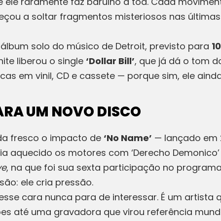
le raramente faz barulho à toa. Cada movimento
çou a soltar fragmentos misteriosos nas últimas
 álbum solo do músico de Detroit, previsto para
10
ite liberou o single
‘Dollar Bill’
, que já dá o tom d
as em vinil, CD e cassete — porque sim, ele ainda
ARA UM NOVO DISCO
da fresco o impacto de
‘No Name’
— lançado em 
ia aquecido os motores com ‘Derecho Demonico’ e 
ve
, na que foi sua sexta participação no program
ão: ele cria pressão.
e esse cara nunca para de interessar. É um artist
es até uma gravadora que virou referência mundial