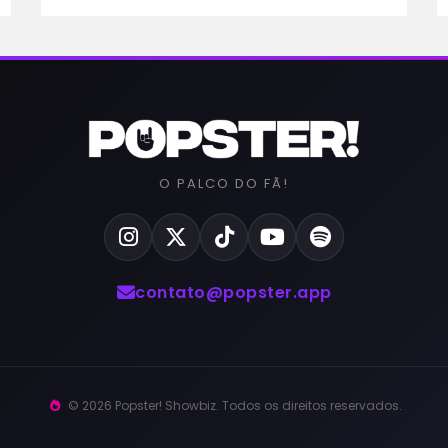
O PALCO DO FÃ!
contato@popster.app
© 2026 Popster! Showbiz. Todos os direitos reservados.