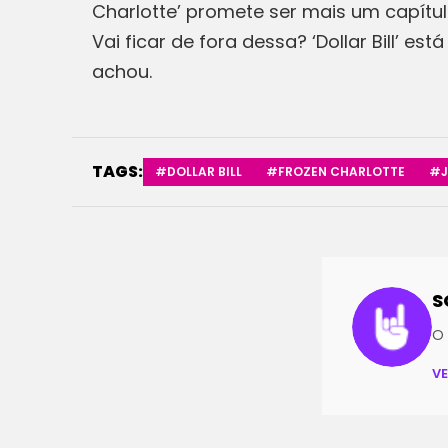
Charlotte’ promete ser mais um capítulo
Vai ficar de fora dessa? ‘Dollar Bill’ 
achou.
TAGS:
#DOLLAR BILL
#FROZEN CHARLOTTE
#J
S
O 
V