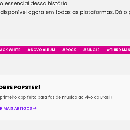
 essencial dessa história.
está disponível agora em todas as plataformas. Dá 
ACK WHITE
#NOVO áLBUM
#ROCK
#SINGLE
#THIRD MAN
OBRE POPSTER!
primeiro app feito para fãs de música ao vivo do Brasil!
ER MAIS ARTIGOS