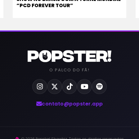
“PCD FOREVER TOUR”
O PALCO DO FÃ!
contato@popster.app
© 2026 Popster! Showbiz. Todos os direitos reservados.