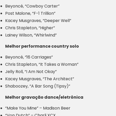
Beyoncé, “Cowboy Carter”
Post Malone, “F-1 Trillion”
Kacey Musgraves, “Deeper Well”
Chris Stapleton, “Higher”
Lainey Wilson, “Whirlwind”
Melhor performance country solo
Beyoncé, “16 Carriages”
Chris Stapleton, “It Takes a Woman”
Jelly Roll, “I Am Not Okay”
Kacey Musgraves, “The Architect”
Shaboozey, “A Bar Song (Tipsy)”
Melhor gravação dance/eletrônica
“Make You Mine” – Madison Beer
“Von Dutch” – Charli XCX