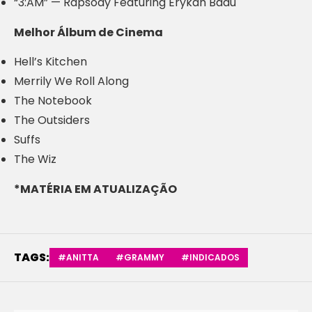
“3:AM” — Rapsody Featuring Erykah Badu
Melhor Álbum de Cinema
Hell’s Kitchen
Merrily We Roll Along
The Notebook
The Outsiders
Suffs
The Wiz
*MATÉRIA EM ATUALIZAÇÃO
TAGS:
#ANITTA
#GRAMMY
#INDICADOS