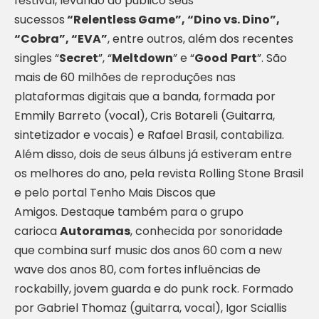
festival, levando ao público seus
sucessos
“Relentless Game”, “Dino vs. Dino”,
“Cobra”, “EVA”
, entre outros, além dos recentes
singles “
Secret
”, “
Meltdown
” e “
Good
Part
”. São
mais de 60 milhões de reproduções nas
plataformas digitais que a banda, formada por
Emmily Barreto (vocal), Cris Botareli (Guitarra,
sintetizador e vocais) e Rafael Brasil, contabiliza.
Além disso, dois de seus álbuns já estiveram entre
os melhores do ano, pela revista Rolling Stone Brasil
e pelo portal Tenho Mais Discos que
Amigos. Destaque também para o grupo
carioca
Autoramas
, conhecida por sonoridade
que combina surf music dos anos 60 com a new
wave dos anos 80, com fortes influências de
rockabilly, jovem guarda e do punk rock. Formado
por Gabriel Thomaz (guitarra, vocal), Igor Sciallis