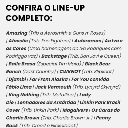
CONFIRA O LINE-UP
COMPLETO:
Amazing
(Trib a Aerosmith e Guns n’ Roses)
|
Afoostic
(Trib. Foo Fighters) |
Autoramas
|
Ao Ivo e
as Cores
(Uma homenagem ao Ivo Rodrigues com
Rodriggo vaz) |
Backstage
(Trib. Bon Jovi e Queen)
|
Baile Brasa
(Especial Tim Maia) |
Black Bear
Ranch
(Dark Country) |
CWKNOT
(Trib. Slipknot)
|
Djambi
|
Far From Alaska
|
For You convida
Fábio Lima
|
Jack Vermouth
(Trib. Lynyrd Skynyrd)
|
King Nothing
(Trib. Metallica) |
Lady
Die
|
Lenhadores da Antártida
|
Linkin Park Brasil
Cover
(Trib. Linkin Park) |
Magaivers
|
Os Caras do
Charlie Brown
(Trib. Charlie Brown Jr.) |
Penny
Back
(Trib. Creed e Nickelback)