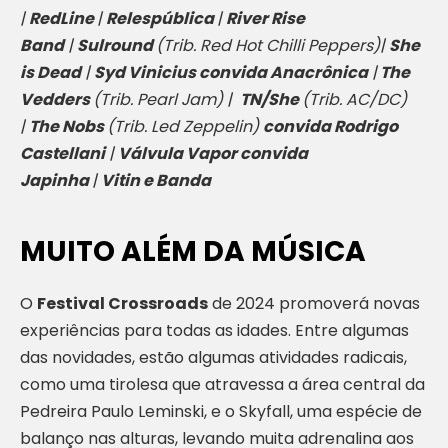
|
RedLine
|
Relespública
|
River Rise
Band
|
Sulround
(Trib. Red Hot Chilli Peppers)|
She
is Dead
|
Syd Vinicius convida Anacrônica
|
The
Vedders
(Trib. Pearl Jam) |
TN/She
(Trib. AC/DC)
|
The Nobs
(Trib. Led Zeppelin)
convida Rodrigo
Castellani
|
Válvula Vapor convida
Japinha
|
Vitin e Banda
MUITO ALÉM DA MÚSICA
O
Festival Crossroads
de 2024 promoverá novas
experiências para todas as idades. Entre algumas
das novidades, estão algumas atividades radicais,
como uma tirolesa que atravessa a área central da
Pedreira Paulo Leminski, e o Skyfall, uma espécie de
balanço nas alturas, levando muita adrenalina aos