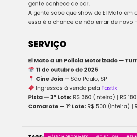
gente conhece de cor.
A gente sabe que show de El Mato em c
essa é a chance de não errar de novo —
SERVIÇO
El Mato a un Policia Motorizado — Tur
11 de outubro de 2025
Cine Joia
— São Paulo, SP
Ingressos à venda pela
Fastix
Pista — 3º Lote:
R$ 360 (inteira) | R$ 18
Camarote — 1º Lote:
R$ 500 (inteira) |
TAGS:
#ÁLDEIA PRODUçõES
#CINE JOIA
#EL 