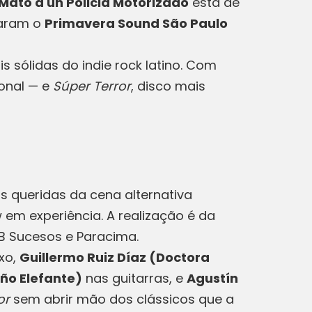
 Mato a un Policia Motorizado
está de
çaram o
Primavera Sound São Paulo
s sólidas do indie rock latino. Com
ional — e
Súper Terror
, disco mais
 queridas da cena alternativa
 em experiência. A realização é da
RB Sucesos e Paracima.
xo,
Guillermo Ruiz Díaz (Doctora
ño Elefante)
nas guitarras, e
Agustín
or
sem abrir mão dos clássicos que a