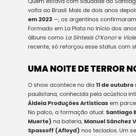
Quem estava com saudade do Santiago
volta ao Brasil. Mais de dois anos de
em 2023
—, os argentinos confirmaram
Formado em La Plata no início dos anos 
álbuns como
La Síntesis O’Konor
e
Viol
recente, só reforçou esse status com 
UMA NOITE DE TERROR NO
O show acontece no dia
11 de outubro
paulistana, conhecida pela acústica in
Áldeia Produções Artísticas
em parcer
No palco, a formação atual:
Santiago 
Muerte)
na bateria,
Manuel Sánchez V
Spassoff (Afloyd)
nos teclados. Um se