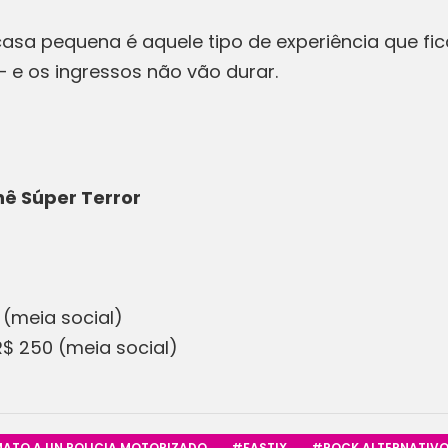
asa pequena é aquele tipo de experiência que fi
 e os ingressos não vão durar.
nê Súper Terror
0 (meia social)
 R$ 250 (meia social)
MATO A UN POLICIA MOTORIZADO
#FASTIX
#ROCK ALTERNATIVO