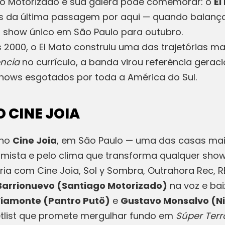
 Motorizado e sua galera pode comemorar: o
El
pois da última passagem por aqui — quando balan
 show único em São Paulo para outubro.
2000, o El Mato construiu uma das trajetórias mai
encia
no currículo, a banda virou referência gerac
shows esgotados por toda a América do Sul.
 CINE JOIA
no
Cine Joia
, em São Paulo — uma das casas mais
timista e pelo clima que transforma qualquer show
ia com Cine Joia, Sol y Sombra, Outrahora Rec, 
Barrionuevo (Santiago Motorizado)
na voz e bai
iamonte (Pantro Putö)
e
Gustavo Monsalvo (Ni
tlist que promete mergulhar fundo em
Súper Terr