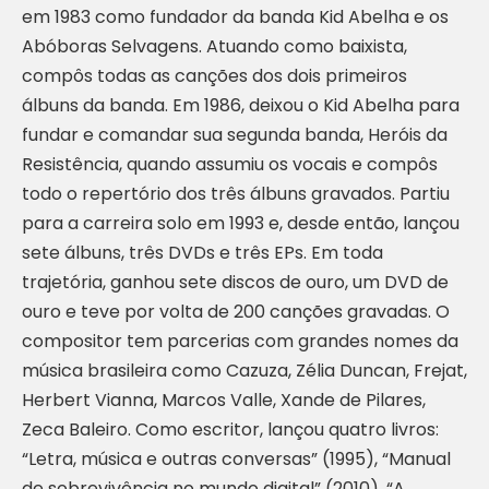
em 1983 como fundador da banda Kid Abelha e os
Abóboras Selvagens. Atuando como baixista,
compôs todas as canções dos dois primeiros
álbuns da banda. Em 1986, deixou o Kid Abelha para
fundar e comandar sua segunda banda, Heróis da
Resistência, quando assumiu os vocais e compôs
todo o repertório dos três álbuns gravados. Partiu
para a carreira solo em 1993 e, desde então, lançou
sete álbuns, três DVDs e três EPs. Em toda
trajetória, ganhou sete discos de ouro, um DVD de
ouro e teve por volta de 200 canções gravadas. O
compositor tem parcerias com grandes nomes da
música brasileira como Cazuza, Zélia Duncan, Frejat,
Herbert Vianna, Marcos Valle, Xande de Pilares,
Zeca Baleiro. Como escritor, lançou quatro livros:
“Letra, música e outras conversas” (1995), “Manual
de sobrevivência no mundo digital” (2010), “A