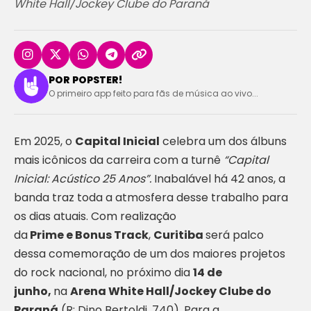
White Hall/Jockey Clube do Paraná
POR POPSTER!
O primeiro app feito para fãs de música ao vivo...
Em 2025, o
Capital Inicial
celebra um dos álbuns
mais icônicos da carreira com a turnê
“Capital
Inicial: Acústico 25 Anos”.
Inabalável há 42 anos, a
banda traz toda a atmosfera desse trabalho para
os dias atuais. Com realização
da
Prime e Bonus Track
,
Curitiba
será palco
dessa comemoração de um dos maiores projetos
do rock nacional, no próximo dia
14 de
junho,
na
Arena White Hall/Jockey Clube do
Paraná
(R: Dino Bertoldi, 740)
.
Para a