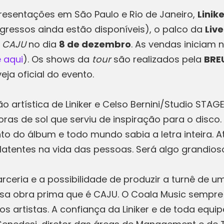
resentações em São Paulo e Rio de Janeiro,
Linik
ngressos ainda estão disponíveis), o palco da
Live
CAJU
no dia
8 de dezembro
. As vendas iniciam 
 aqui
). Os shows da
tour
são realizados pela
BRE
eja oficial do evento.
 artística de Liniker e Celso Bernini/Studio STAG
ras de sol que serviu de inspiração para o disco.
o álbum e todo mundo sabia a letra inteira. Até 
latentes na vida das pessoas. Será algo grandioso”
ria e a possibilidade de produzir a turnê de um
ssa obra prima que é CAJU. O Coala Music sempr
s artistas. A confiança da Liniker e de toda equ