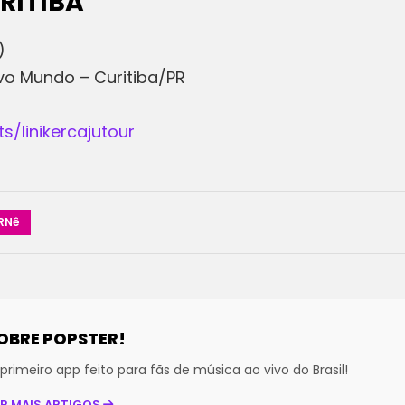
URITIBA
)
Novo Mundo – Curitiba/PR
/linikercajutour
RNê
OBRE POPSTER!
primeiro app feito para fãs de música ao vivo do Brasil!
ER MAIS ARTIGOS