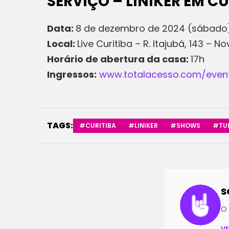
SERVIÇO – LINIKER EM C
Data:
8 de dezembro de 2024 (sábado
Local:
Live Curitiba – R. Itajubá, 143 – 
Horário de abertura da casa:
17h
Ingressos:
www.totalacesso.com/events
TAGS:
#CURITIBA
#LINIKER
#SHOWS
#TU
S
O 
V