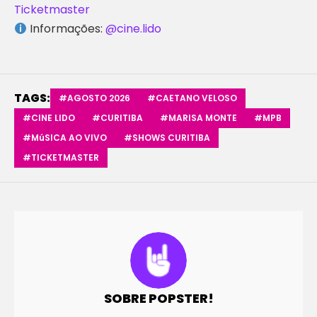
Ticketmaster
Informações:
@cine.lido
TAGS:
#AGOSTO 2026
#CAETANO VELOSO
#CINE LIDO
#CURITIBA
#MARISA MONTE
#MPB
#MúSICA AO VIVO
#SHOWS CURITIBA
#TICKETMASTER
SOBRE POPSTER!