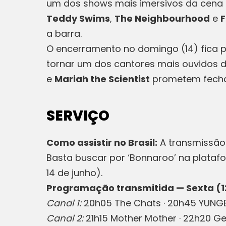
um dos shows mais imersivos da cena atu
Teddy Swims
,
The Neighbourhood
e
F
a barra.
O encerramento no domingo (14) fica 
tornar um dos cantores mais ouvidos do
e
Mariah the Scientist
prometem fechar
SERVIÇO
Como assistir no Brasil:
A transmissão 
Basta buscar por ‘Bonnaroo’ na plata
14 de junho).
Programação transmitida — Sexta (1
Canal 1:
20h05 The Chats · 20h45 YUNGBLU
Canal 2:
21h15 Mother Mother · 22h20 Gee