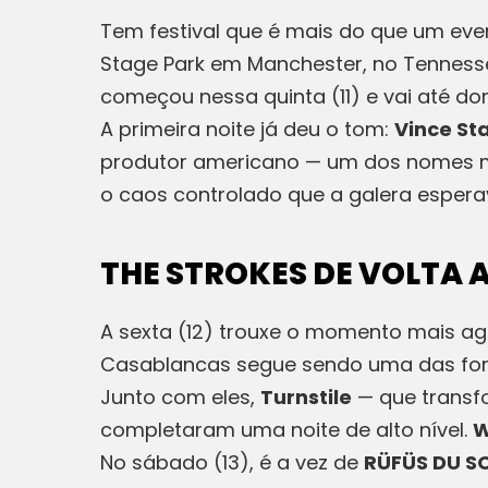
Tem festival que é mais do que um eve
Stage Park em Manchester, no Tennesse
começou nessa quinta (11) e vai até dom
A primeira noite já deu o tom:
Vince St
produtor americano — um dos nomes ma
o caos controlado que a galera esper
THE STROKES DE VOLTA A
A sexta (12) trouxe o momento mais ag
Casablancas segue sendo uma das força
Junto com eles,
Turnstile
— que transf
completaram uma noite de alto nível.
W
No sábado (13), é a vez de
RÜFÜS DU S