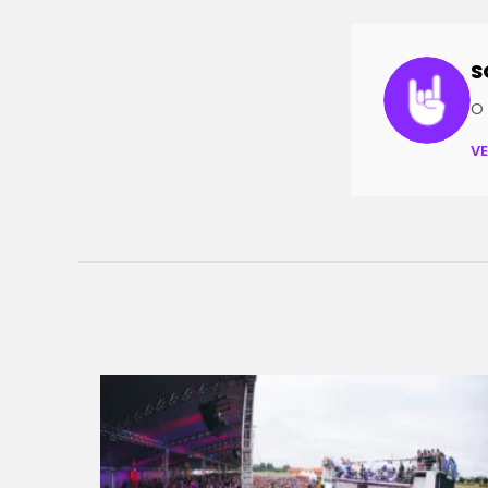
S
O 
V