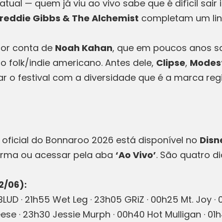
al — quem já viu ao vivo sabe que é difícil sair 
reddie Gibbs & The Alchemist
completam um lin
por conta de
Noah Kahan
, que em poucos anos sa
 folk/indie americano. Antes dele,
Clipse
,
Modes
 o festival com a diversidade que é a marca reg
oficial do Bonnaroo 2026 está disponível no
Disn
forma ou acessar pela aba
‘Ao Vivo’
. São quatro di
2/06):
D · 21h55 Wet Leg · 23h05 GRiZ · 00h25 Mt. Joy · 0
se · 23h30 Jessie Murph · 00h40 Hot Mulligan · 01h