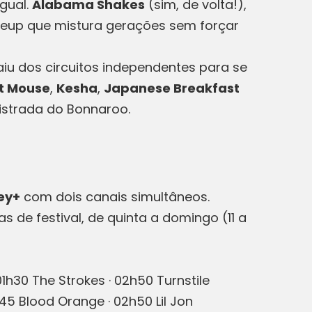
igual.
Alabama Shakes
(sim, de volta!),
eup que mistura gerações sem forçar
iu dos circuitos independentes para se
t Mouse
,
Kesha
,
Japanese Breakfast
istrada do Bonnaroo.
ey+
com dois canais simultâneos.
as de festival, de quinta a domingo (11 a
1h30 The Strokes · 02h50 Turnstile
45 Blood Orange · 02h50 Lil Jon