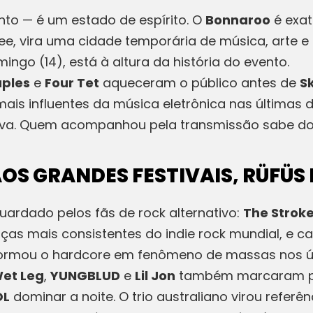
nto — é um estado de espírito. O
Bonnaroo
é exat
e, vira uma cidade temporária de música, arte e
ingo (14), está à altura da história do evento.
aples
e
Four Tet
aqueceram o público antes de
Sk
is influentes da música eletrônica nas últimas
ava. Quem acompanhou pela transmissão sabe do 
OS GRANDES FESTIVAIS, RÜFÜS 
uardado pelos fãs de rock alternativo:
The Strok
s mais consistentes do indie rock mundial, e cad
ormou o hardcore em fenômeno de massas nos ú
et Leg
,
YUNGBLUD
e
Lil Jon
também marcaram pre
OL
dominar a noite. O trio australiano virou referê