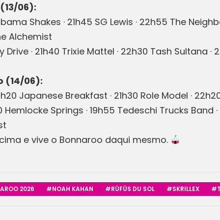
(13/06):
abama Shakes · 21h45 SG Lewis · 22h55 The Neighb
he Alchemist
Drive · 21h40 Trixie Mattel · 22h30 Tash Sultana · 
 (14/06):
· 20h20 Japanese Breakfast · 21h30 Role Model · 22
00 Hemlocke Springs · 19h55 Tedeschi Trucks Band ·
st
m cima e vive o Bonnaroo daqui mesmo.
AROO 2026
#NOAH KAHAN
#RÜFÜS DU SOL
#SKRILLEX
#T