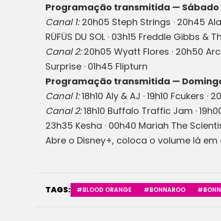
Programação transmitida — Sábado 
Canal 1:
20h05 Steph Strings · 20h45 Al
RÜFÜS DU SOL · 03h15 Freddie Gibbs & T
Canal 2:
20h05 Wyatt Flores · 20h50 Arcy 
Surprise · 01h45 Flipturn
Programação transmitida — Domingo
Canal 1:
18h10 Aly & AJ · 19h10 Fcukers 
Canal 2:
18h10 Buffalo Traffic Jam · 19h
23h35 Kesha · 00h40 Mariah The Scienti
Abre o Disney+, coloca o volume lá e
TAGS:
#BLOOD ORANGE
#BONNAROO
#BONN