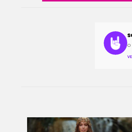
S
O 
V