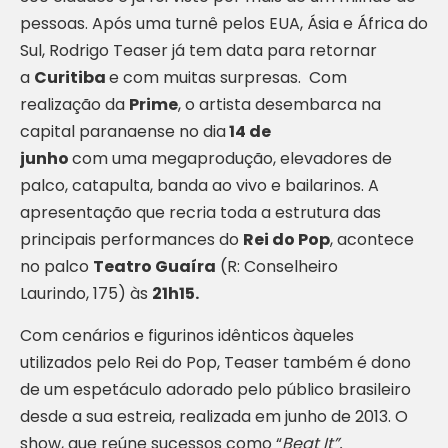
pessoas. Após uma turnê pelos EUA, Ásia e África do
Sul, Rodrigo Teaser já tem data para retornar
a
Curitiba
e com muitas surpresas. Com
realização da
Prime
, o artista desembarca na
capital paranaense no dia
14 de
junho
com uma megaprodução, elevadores de
palco, catapulta, banda ao vivo e bailarinos. A
apresentação que recria toda a estrutura das
principais performances do
Rei do Pop
, acontece
no palco
Teatro Guaíra
(R: Conselheiro
Laurindo, 175) às
21h15.
Com cenários e figurinos idênticos àqueles
utilizados pelo Rei do Pop, Teaser também é dono
de um espetáculo adorado pelo público brasileiro
desde a sua estreia, realizada em junho de 2013. O
show, que reúne sucessos como “
Beat It”,