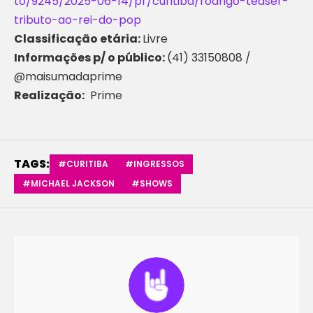
to/9245/2025-06-14/pr/curitiba/rodrigo-teaser-
tributo-ao-rei-do-pop
Classificação etária:
Livre
Informações p/ o público:
(41) 33150808 /
@maisumadaprime
Realização:
Prime
TAGS:
#CURITIBA
#INGRESSOS
#MICHAEL JACKSON
#SHOWS