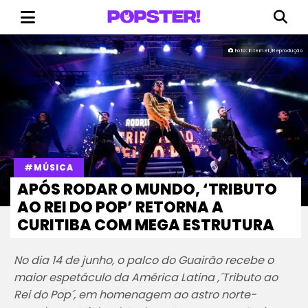
Foto: Internet/Reprodução
#MÚSICA
APÓS RODAR O MUNDO, ‘TRIBUTO
AO REI DO POP’ RETORNA A
CURITIBA COM MEGA ESTRUTURA
No dia 14 de junho, o palco do Guairão recebe o
maior espetáculo da América Latina ,´Tributo ao
Rei do Pop´, em homenagem ao astro norte-