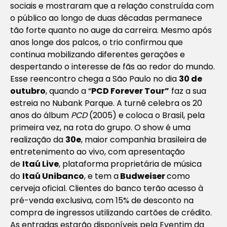
sociais e mostraram que a relação construída com
o público ao longo de duas décadas permanece
tão forte quanto no auge da carreira. Mesmo após
anos longe dos palcos, o trio confirmou que
continua mobilizando diferentes gerações e
despertando o interesse de fãs ao redor do mundo.
Esse reencontro chega a São Paulo no dia
30 de
outubro
, quando a “
PCD Forever Tour”
faz a sua
estreia no Nubank Parque. A turnê celebra os 20
anos do álbum
PCD
(2005) e coloca o Brasil, pela
primeira vez, na rota do grupo. O show é uma
realização da
30e
, maior companhia brasileira de
entretenimento ao vivo, com apresentação
de
Itaú Live
, plataforma proprietária de música
do
Itaú Unibanco
, e tem a
Budweiser
como
cerveja oficial. Clientes do banco terão acesso à
pré-venda exclusiva, com 15% de desconto na
compra de ingressos utilizando cartões de crédito.
As entradas estarão disponíveis pela Eventim da