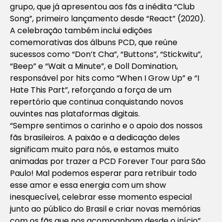
grupo, que já apresentou aos fãs a inédita “Club
Song”, primeiro lançamento desde “React” (2020).
A celebração também inclui edições
comemorativas dos álbuns PCD, que reúne
sucessos como “Don’t Cha”, “Buttons”, “Stickwitu”,
“Beep” e “Wait a Minute”, e Doll Domination,
responsável por hits como “When I Grow Up” e “I
Hate This Part”, reforçando a força de um
repertório que continua conquistando novos
ouvintes nas plataformas digitais.
“Sempre sentimos o carinho e o apoio dos nossos
fãs brasileiros. A paixão e a dedicação deles
significam muito para nós, e estamos muito
animadas por trazer a PCD Forever Tour para São
Paulo! Mal podemos esperar para retribuir todo
esse amor e essa energia com um show
inesquecível, celebrar esse momento especial
junto ao público do Brasil e criar novas memórias
com os fãs que nos acompanham desde o início”,