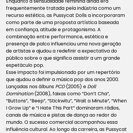
Enquanto a sensualidade feminina ainda era
frequentemente tratada pela indústria como um
recurso estético, as Pussycat Dolls a incorporaram
como parte de uma proposta artística baseada
em confiança, atitude e protagonismo. A
combinação entre performance, estética e
presença de palco influenciou uma nova geração
de artistas e ajudou a redefinir a expectativa do
público sobre o que significa assistir a um grande
espetáculo pop.
Esse impacto foi impulsionado por um repertório
que ajudou a definir a música pop dos anos 2000.
Lançadas nos álbuns
PCD
(2005) e
Doll
Domination
(2008), faixas como “Don’t Cha”,
“Buttons”, “Beep”, “Stickwitu”, “Wait a Minute”, “When
I Grow Up” e “I Hate This Part” dominaram rádios,
canais de música e pistas de dança ao redor do
mundo. O sucesso comercial acompanhou essa
influência cultural. Ao longo da carreira, as Pussycat