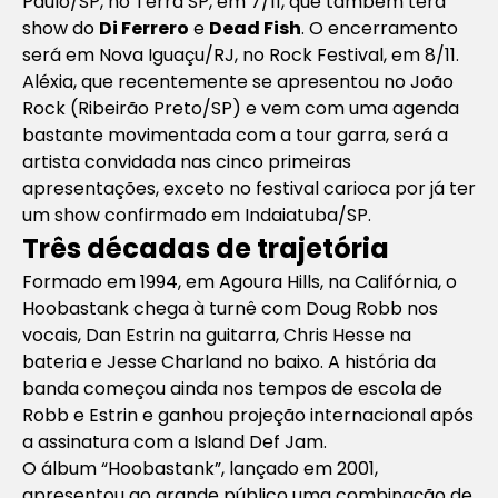
Paulo/SP, no Terra SP, em 7/11, que também terá
show do
Di Ferrero
e
Dead Fish
. O encerramento
será em Nova Iguaçu/RJ, no Rock Festival, em 8/11.
Aléxia, que recentemente se apresentou no João
Rock (Ribeirão Preto/SP) e vem com uma agenda
bastante movimentada com a tour garra, será a
artista convidada nas cinco primeiras
apresentações, exceto no festival carioca por já ter
um show confirmado em Indaiatuba/SP.
Três décadas de trajetória
Formado em 1994, em Agoura Hills, na Califórnia, o
Hoobastank chega à turnê com Doug Robb nos
vocais, Dan Estrin na guitarra, Chris Hesse na
bateria e Jesse Charland no baixo. A história da
banda começou ainda nos tempos de escola de
Robb e Estrin e ganhou projeção internacional após
a assinatura com a Island Def Jam.
O álbum “Hoobastank”, lançado em 2001,
apresentou ao grande público uma combinação de