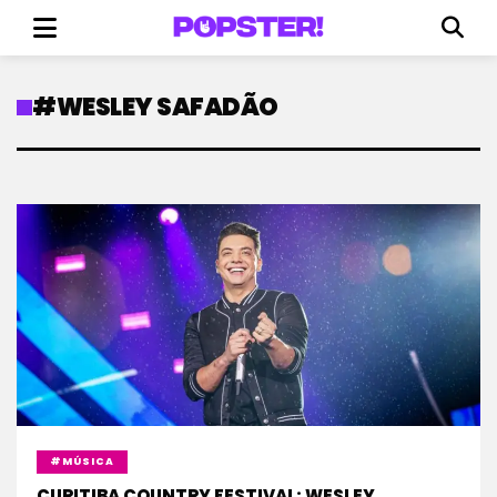
#WESLEY SAFADÃO
#MÚSICA
CURITIBA COUNTRY FESTIVAL: WESLEY