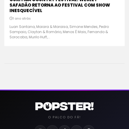
SAFADÃO RETORNA AO FESTIVAL COM SHOW
INESQUECÍVEL
1 ano atrás
Luan Santana, Maiara & Maraisa, Simone Mendes, Pedro
Sampaio, Clayton & Romário, Menos É Mais, Fernando &
Sorocaba, Murilo Huff,...
O PALCO DO FÃ!