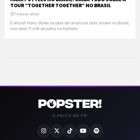
TOUR “TOGETHER TOGETHER” NO BRASIL
7 meses atrás
É oficial! Harry Styles acaba de anunciar dois shows no Brasil,
nos dias 17 e 18 de julho, no Estádio...
O PALCO DO FÃ!