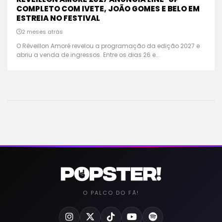
COMPLETO COM IVETE, JOÃO GOMES E BELO EM
ESTREIA NO FESTIVAL
2 meses atrás
O Réveillon Amoré revelou a programação da edição 2027 e
abriu a venda de ingressos. Entre os dias 26 e...
O PALCO DO FÃ!