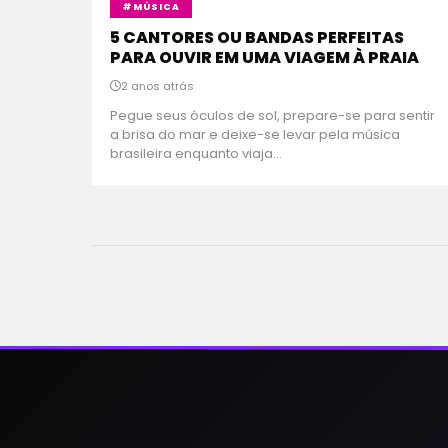
#MÚSICA
5 CANTORES OU BANDAS PERFEITAS
PARA OUVIR EM UMA VIAGEM À PRAIA
2 anos atrás
Pegue seus óculos de sol, prepare-se para sentir
a brisa do mar e deixe-se levar pela música
brasileira enquanto viaja...