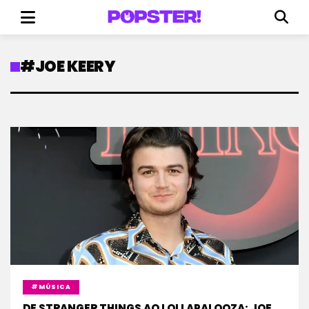
#JOE KEERY
#MÚSICA
DE STRANGER THINGS AO LOLLAPALOOZA: JOE