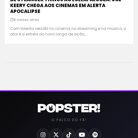
KEERY CHEGA AOS CINEMAS EM ALERTA
APOCALIPSE
8 meses atrás
Com talento versátil no cinema, no streaming e na música, o
ator é a estrela do novo longa de ação,...
O PALCO DO FÃ!