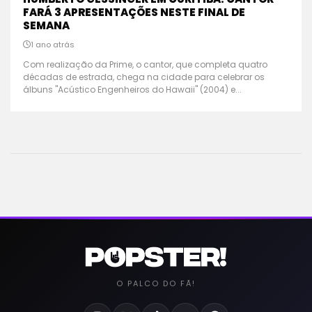
FARÁ 3 APRESENTAÇÕES NESTE FINAL DE
SEMANA
1 ano atrás
Com realização da Prime, o cantor, que completa quatro
décadas de estrada, chega na cidade para celebrar os
álbuns "Acústico Engenheiros do Hawaii" (2004) e...
O PALCO DO FÃ!