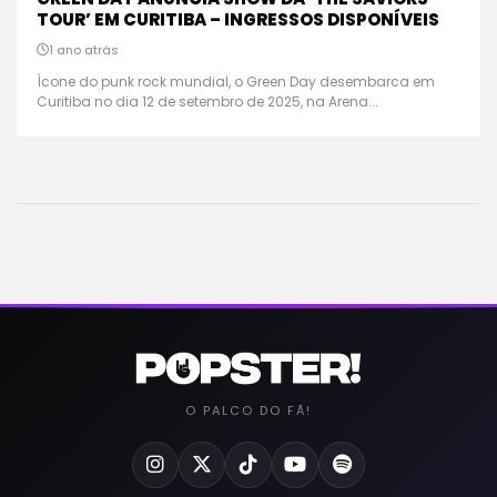
TOUR’ EM CURITIBA – INGRESSOS DISPONÍVEIS
1 ano atrás
Ícone do punk rock mundial, o Green Day desembarca em
Curitiba no dia 12 de setembro de 2025, na Arena...
O PALCO DO FÃ!