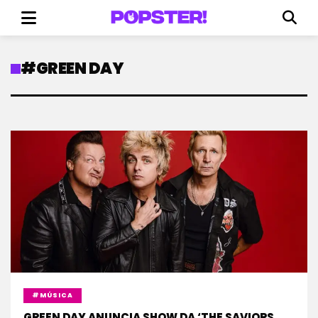
#GREEN DAY
#MÚSICA
GREEN DAY ANUNCIA SHOW DA ‘THE SAVIORS