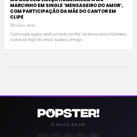
MARCINHO EM SINGLE ‘MENSAGEIRO DO AMOR’,
COM PARTICIPAÇÃO DA MÃE DO CANTOR EM
CLIPE
2 anos atrás
'O príncipe agora está ao lado do Rei', se emociona o funkeiro,
ícone do 'Rap do Silva', sobre o amigo...
O PALCO DO FÃ!