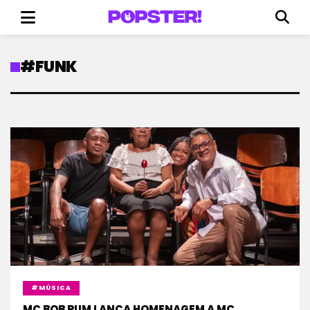
#FUNK
#MÚSICA
MC BOB RUM LANÇA HOMENAGEM A MC