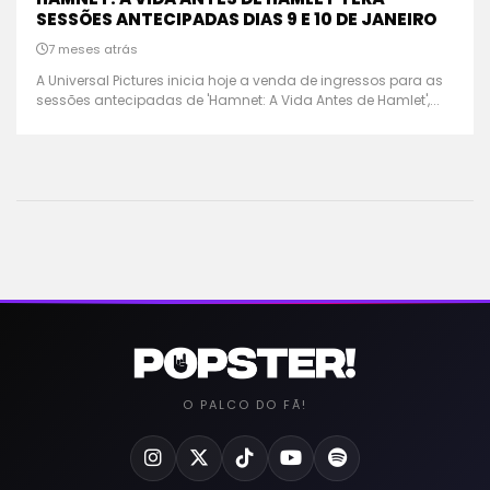
SESSÕES ANTECIPADAS DIAS 9 E 10 DE JANEIRO
7 meses atrás
A Universal Pictures inicia hoje a venda de ingressos para as
sessões antecipadas de 'Hamnet: A Vida Antes de Hamlet',...
O PALCO DO FÃ!