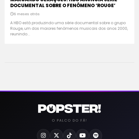
DOCUMENTAL SOBRE O FENÔMENO ‘ROUGE’
6 meses atrás
A HBO está produzindo uma série documental sobre o grupo
Rouge, um dos maiores fenômenos musicais dos anos 2000,
reunindo...
O PALCO DO FÃ!