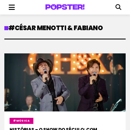
#CÉSAR MENOTTI & FABIANO
#MÚSICA
HISTÓRIAS – O SHOW DO SÉCULO: COM