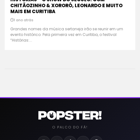
CHITÃOZINHO & XORORÓ, LEONARDO E MUITO
MAIS EM CURITIBA
1 ano atrás
Grandes nomes da música sertaneja irão se reunir em um
evento histórico. Pela primeira vez em Curitiba, o festival
“Histórias:...
O PALCO DO FÃ!