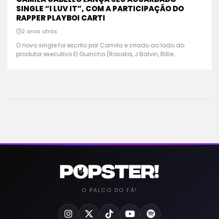
SINGLE “I LUV IT”, COM A PARTICIPAÇÃO DO
RAPPER PLAYBOI CARTI
2 anos atrás
O novo single foi escrito por Camila e criado ao lado do
produtor executivo El Guincho (Rosalia, J Balvin, Billie...
O PALCO DO FÃ!