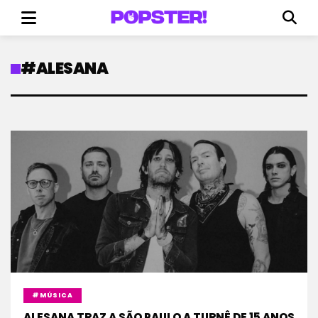
#ALESANA
#MÚSICA
ALESANA TRAZ A SÃO PAULO A TURNÊ DE 15 ANOS