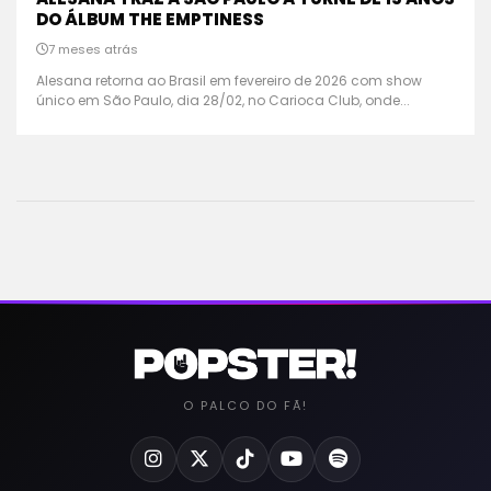
DO ÁLBUM THE EMPTINESS
7 meses atrás
Alesana retorna ao Brasil em fevereiro de 2026 com show
único em São Paulo, dia 28/02, no Carioca Club, onde...
O PALCO DO FÃ!