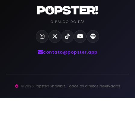
O PALCO DO FÃ!
contato@popster.app
© 2026 Popster! Showbiz. Todos os direitos reservados.